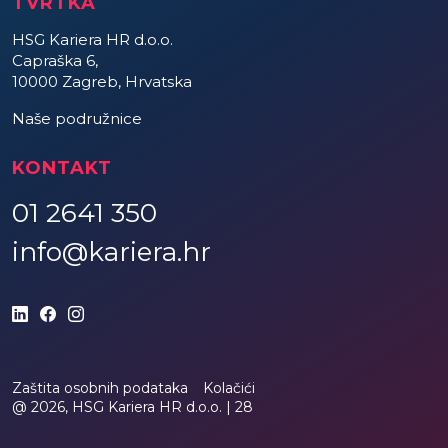
TVRTKA
HSG Kariera HR d.o.o.
Capraška 6,
10000 Zagreb, Hrvatska
Naše podružnice
KONTAKT
01 2641 350
info@kariera.hr
Zaštita osobnih podataka
Kolačići
@ 2026, HSG Kariera HR d.o.o. |
28