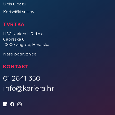
Upis u bazu
Korisnički sustav
TVRTKA
HSG Kariera HR d.o.o.
Capraška 6,
10000 Zagreb, Hrvatska
Naše podružnice
KONTAKT
01 2641 350
info@kariera.hr