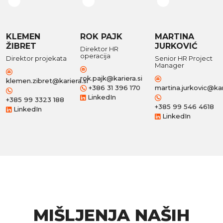
KLEMEN
ROK PAJK
MARTINA
ŽIBRET
JURKOVIĆ
Direktor HR
operacija
Direktor projekata
Senior HR Project
Manager
rok.pajk@kariera.si
klemen.zibret@kariera.si
+386 31 396 170
martina.jurkovic@kar
LinkedIn
+385 99 3323 188
+385 99 546 4618
LinkedIn
LinkedIn
MIŠLJENJA NAŠIH