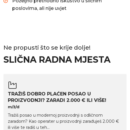
Poželjno prethodno iskustvo u sličnim
poslovima, ali nije uvjet
Ne propusti što se krije dolje!
SLIČNA RADNA MJESTA
TRAŽIŠ DOBRO PLAĆEN POSAO U
PROIZVODNJI? ZARADI 2.000 € ILI VIŠE!
m/ž/d
Tražiš posao u modernoj proizvodnji s odličnom
zaradom? Kao operater u proizvodnji zarađuješ 2.000 €
ili više te radiš u teh...