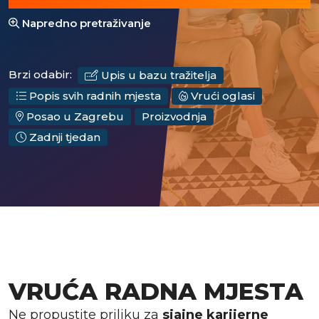
Napredno pretraživanje
Brzi odabir:
Upis u bazu tražitelja
Popis svih radnih mjesta
Vrući oglasi
Posao u Zagrebu
Proizvodnja
Zadnji tjedan
VRUĆA RADNA MJESTA
Ne propustite priliku za
sjajne karijerne